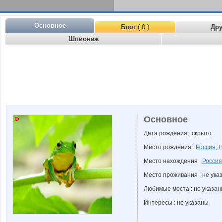
Основное
Блог
( 0 )
Др
Шпионаж
Основное
Дата рождения : скрыто
Место рождения :
Россия
,
Н
Место нахождения :
Россия
Место проживания : не ука
Любимые места : не указа
Интересы : не указаны