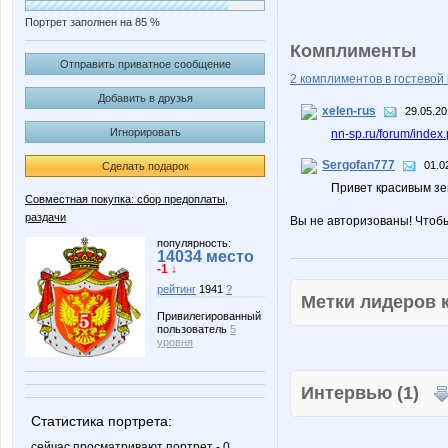
Портрет заполнен на 85 %
Комплименты
Отправить приватное сообщение
2 комплиментов в гостевой 
Добавить в друзья
xelen-rus
29.05.20
Игнорировать
nn-sp.ru/forum/inde
Sergofan777
01.0
Сделать подарок
Привет красивым зе
Совместная покупка: сбор предоплаты,
раздачи
Вы не авторизованы! Чтоб
популярность:
14034 место
-1 ↓
рейтинг
1941
?
Метки лидеров
Привилегированный
пользователь
5
уровня
Интервью (1)
Статистика портрета:
сейчас просматривают портрет - 0