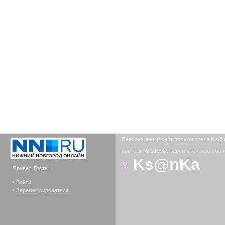
Персональный сайт пользователя
Ks@
портрет № 219929 зарегистрирован боле
Ks@nKa
Привет, Гость !
-
Войти
-
Зарегистрироваться