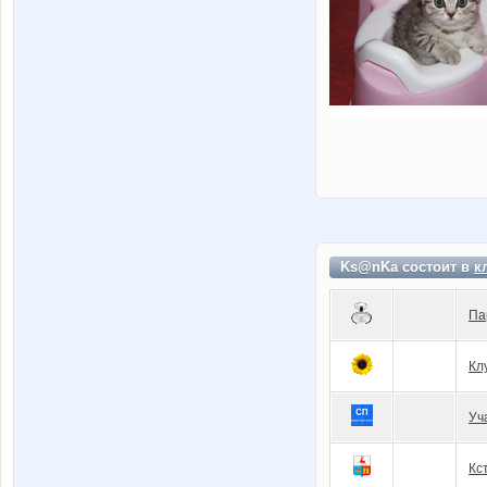
Ks@nKa состоит в
к
Па
Кл
Уч
Кc