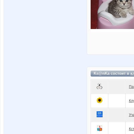
Ks@nKa состоит в
к
Па
Кл
Уч
Кc