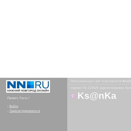
Персональный сайт пользователя
Ks@
портрет № 219929 зарегистрирован боле
Ks@nKa
Привет, Гость !
-
Войти
-
Зарегистрироваться