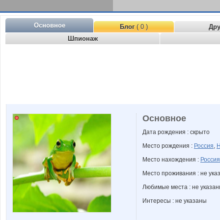
Основное
Блог
( 0 )
Др
Шпионаж
Основное
Дата рождения : скрыто
Место рождения :
Россия
,
Н
Место нахождения :
Россия
Место проживания : не ука
Любимые места : не указа
Интересы : не указаны